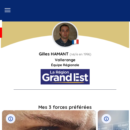
Gilles
HAMANT
(né/e en
1996
)
Vallerange
Équipe Régionale
Mes 3 forces préférées