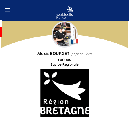
Alexis
BOURGET
(né/e en
1999
)
rennes
Équipe Régionale