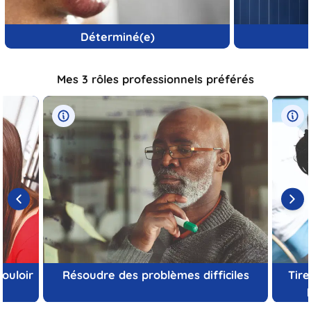
Déterminé(e)
Mes 3 rôles professionnels préférés
vouloir
Résoudre des problèmes difficiles
Tire