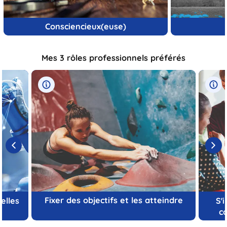
Consciencieux(euse)
Mes 3 rôles professionnels préférés
Fixer des objectifs et les atteindre
elles
S'
c