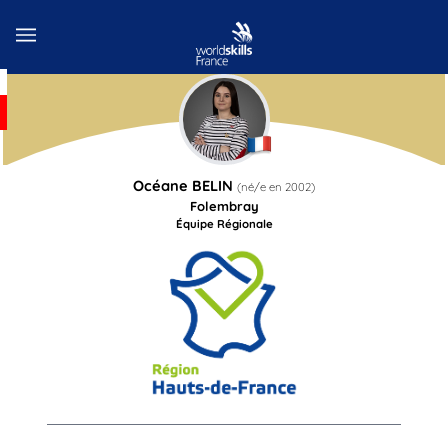
Océane
BELIN
(né/e en
2002
)
Folembray
Équipe Régionale