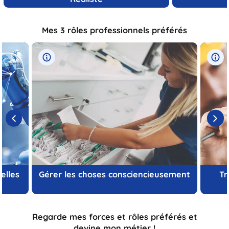
Mes 3 rôles professionnels préférés
elles
Gérer les choses consciencieusement
Tr
Regarde mes forces et rôles préférés et
devine mon métier !