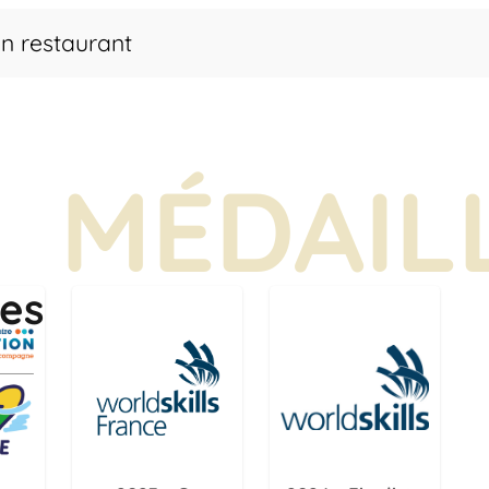
n restaurant
MÉDAIL
les