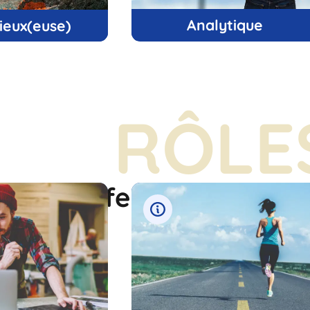
Analytique
ieux(euse)
RÔLE
ôles professionnels pré