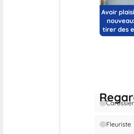
Avoir plai
nouveaux
tirer des
Regard
Carossier
Fleuriste