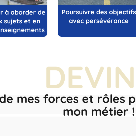
Poursuivre des objectifs
sir à aborder de
avec persévérance
 sujets et en
 enseignements
DEVIN
e mes forces et rôles p
mon métier !