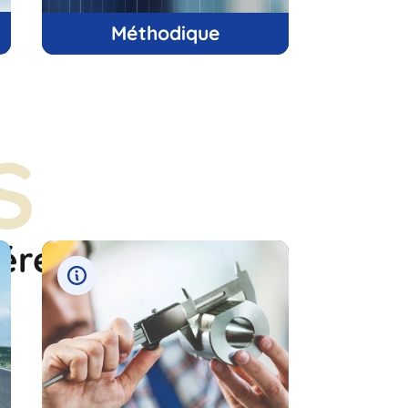
Méthodique
S
férés