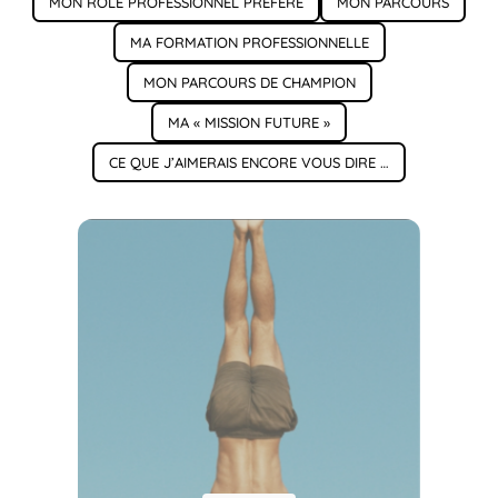
MON RÔLE PROFESSIONNEL PRÉFÉRÉ
MON PARCOURS
MA FORMATION PROFESSIONNELLE
MON PARCOURS DE CHAMPION
MA « MISSION FUTURE »
CE QUE J’AIMERAIS ENCORE VOUS DIRE …