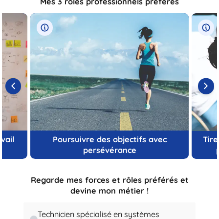
Mes 3 rôles professionnels préférés
vail
Poursuivre des objectifs avec
Tire
persévérance
Regarde mes forces et rôles préférés et
devine mon métier !
Technicien spécialisé en systèmes